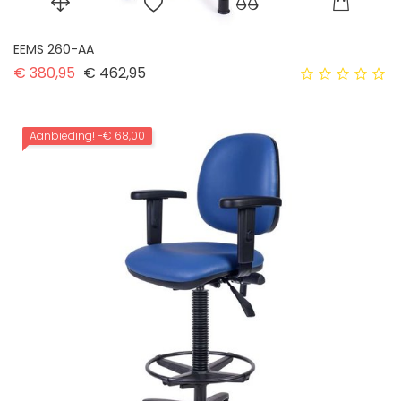
EEMS 260-AA
Normale prijs
Prijs
€ 380,95
€ 462,95
Aanbieding!
-€ 68,00