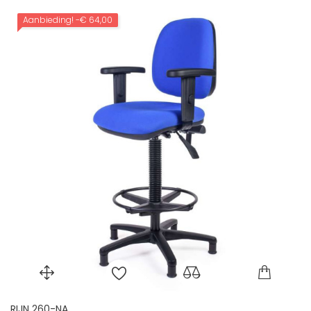
Aanbieding!
-€ 64,00
RIJN 260-NA