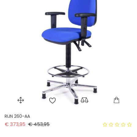
RIJN 260-AA
Normale prijs
Prijs
€ 373,95
€ 453,95