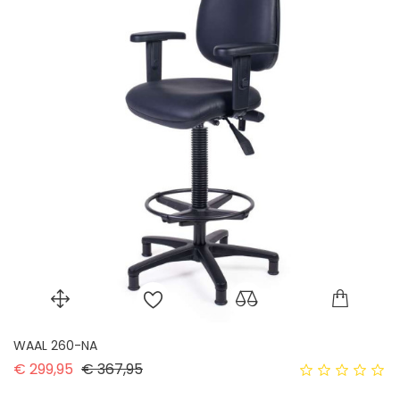
WAAL 260-NA
Normale prijs
Prijs
€ 299,95
€ 367,95