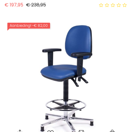
Normale prijs
Prijs
€ 197,95
€ 238,95
Aanbieding!
-€ 82,00