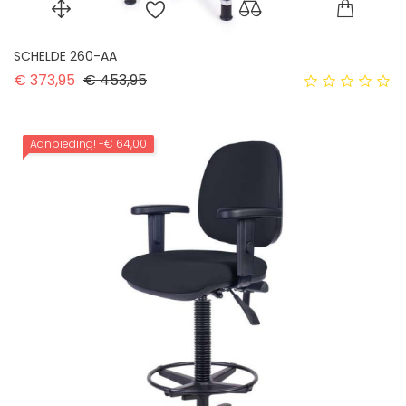
SCHELDE 260-AA
Normale prijs
Prijs
€ 373,95
€ 453,95
Aanbieding!
-€ 64,00