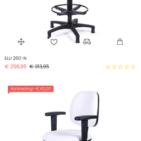
ELLI 260-N
Normale prijs
Prijs
€ 258,95
€ 313,95
Aanbieding!
-€ 82,00