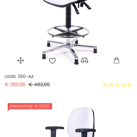
IJSSEL 260-AA
Normale prijs
Prijs
€ 380,95
€ 462,95
Aanbieding!
-€ 68,00