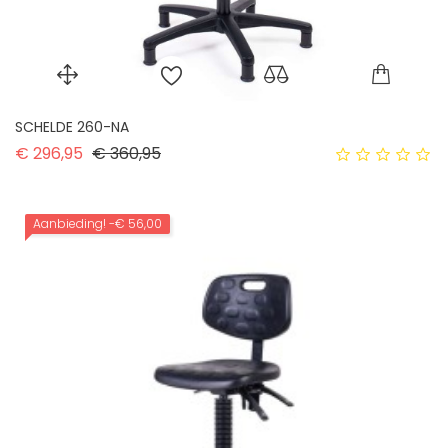
SCHELDE 260-NA
Normale prijs
Prijs
€ 296,95
€ 360,95
Aanbieding!
-€ 56,00