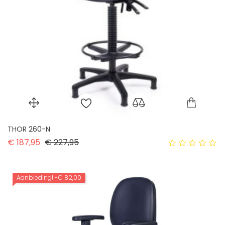
THOR 260-N
Normale prijs
Prijs
€ 187,95
€ 227,95
Aanbieding!
-€ 82,00