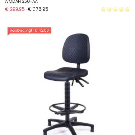
WODAN 260-AA
Normale prijs
Prijs
€ 299,95
€ 376,95
Aanbieding!
-€ 42,00