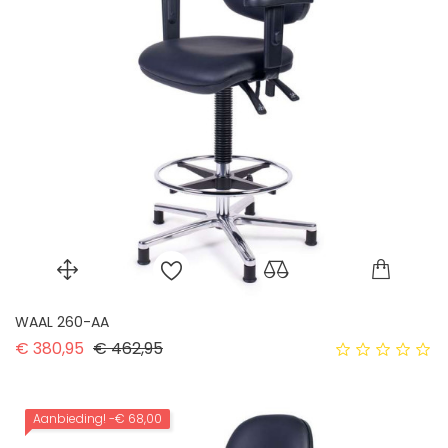
WAAL 260-AA
Normale prijs
Prijs
€ 380,95
€ 462,95
Aanbieding!
-€ 68,00