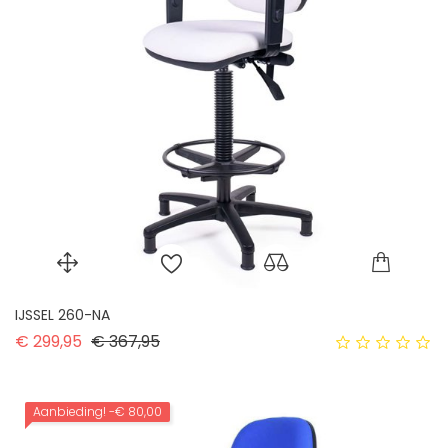
IJSSEL 260-NA
Normale prijs
Prijs
€ 299,95
€ 367,95
Aanbieding!
-€ 80,00