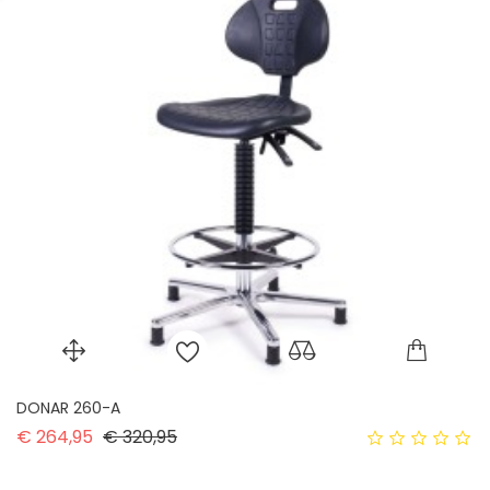
DONAR 260-A
Normale prijs
Prijs
€ 264,95
€ 320,95