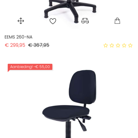
EEMS 260-NA
Normale prijs
Prijs
€ 299,95
€ 367,95
Aanbieding!
-€ 55,00