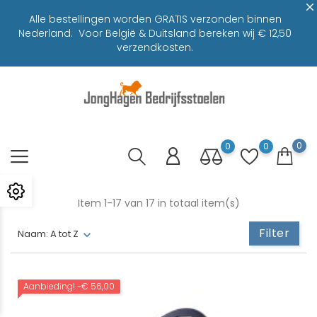
Alle bestellingen worden GRATIS verzonden binnen
Nederland. Voor België & Duitsland bereken wij € 12,50
verzendkosten.
0
0
0
Item 1-17 van 17 in totaal item(s)
Filter
Naam: A tot Z
Aanbieding!
-€ 56,00