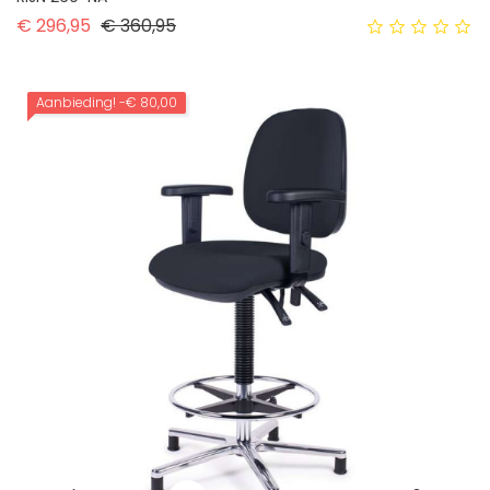
Normale prijs
Prijs
€ 296,95
€ 360,95
Aanbieding!
-€ 80,00