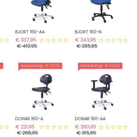
BJORT 160-AA
BJORT 160-N
rijs
Normale prijs
Normale prijs
€ 337,95
€ 243,95
Prijs
Prijs
€ 410,95
€ 295,95
0
Aanbieding!
-€ 47,00
Aanbieding!
-€ 55,00
DONAR 160-A
DONAR 160-AA
rijs
Normale prijs
Normale prijs
€ 221,95
€ 260,95
Prijs
Prijs
€ 268,95
€ 315,95