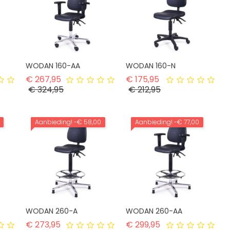
WODAN 160-AA
WODAN 160-N
rijs
Normale prijs
Normale prijs
€ 267,95
€ 175,95
Prijs
Prijs
€ 324,95
€ 212,95
Aanbieding!
-€ 58,00
Aanbieding!
-€ 77,00
WODAN 260-A
WODAN 260-AA
ijs
Normale prijs
Normale prijs
€ 273,95
€ 299,95