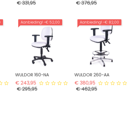
Prijs
Prijs
€ 331,95
€ 376,95
0
Aanbieding!
-€ 52,00
Aanbieding!
-€ 82,00
WULDOR 160-NA
WULDOR 260-AA
ijs
Normale prijs
Normale prijs
€ 243,95
€ 380,95
Prijs
Prijs
€ 295,95
€ 462,95