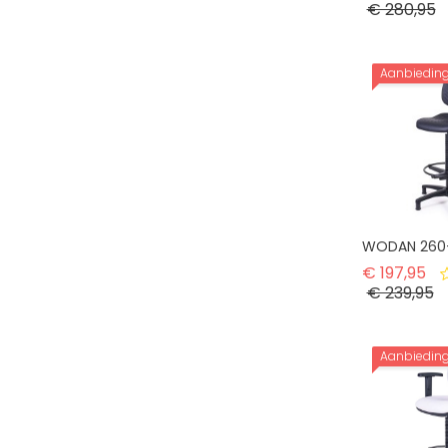
Pr
€ 280,95
Aanbiedin
WODAN 260
No
€ 197,95
Pr
€ 239,95
Aanbiedin