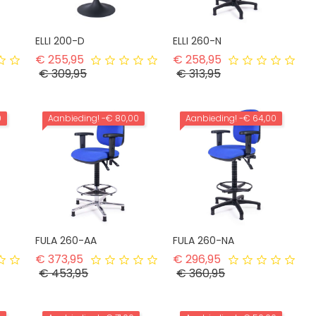
ELLI 200-D
ELLI 260-N
rijs
Normale prijs
Normale prijs
€ 255,95
€ 258,95
Prijs
Prijs
€ 309,95
€ 313,95
0
Aanbieding!
-€ 80,00
Aanbieding!
-€ 64,00
FULA 260-AA
FULA 260-NA
rijs
Normale prijs
Normale prijs
€ 373,95
€ 296,95
Prijs
Prijs
€ 453,95
€ 360,95