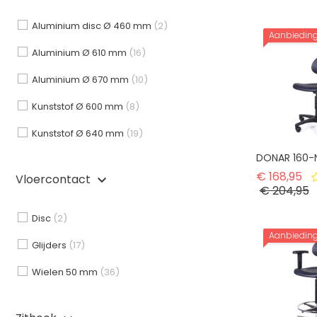
Aluminium disc Ø 460 mm
(2)
Aanbiedin
Aluminium Ø 610 mm
(16)
Aluminium Ø 670 mm
(10)
Kunststof Ø 600 mm
(8)
Kunststof Ø 640 mm
(19)
DONAR 160-
No
€ 168,95
Vloercontact
keyboard_arrow_down
Pr
€ 204,95
Disc
(2)
Aanbiedin
Glijders
(17)
Wielen 50 mm
(36)