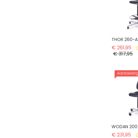
THOR 260-A
No
€ 261,95
Pr
€ 317,95
Aanbiedin
WODAN 200
Nor
€ 231,95