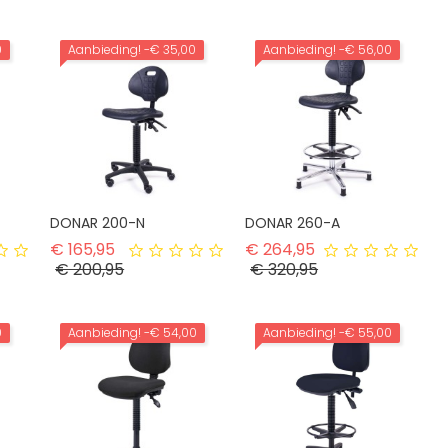
0
Aanbieding!
-€ 35,00
Aanbieding!
-€ 56,00
DONAR 200-N
DONAR 260-A
rijs
Normale prijs
Normale prijs
€ 165,95
€ 264,95
Prijs
Prijs
€ 200,95
€ 320,95
0
Aanbieding!
-€ 54,00
Aanbieding!
-€ 55,00