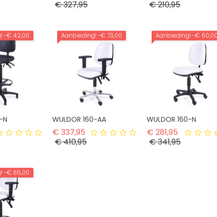
ijs
Prijs
Prijs
€ 327,95
€ 210,95
g!
-€ 42,00
Aanbieding!
-€ 73,00
Aanbieding!
-€ 60,0
-N
WULDOR 160-AA
WULDOR 160-N
rmale prijs
Normale prijs
Normale pr
€ 337,95
€ 281,95
ijs
Prijs
Prijs
€ 410,95
€ 341,95
g!
-€ 65,00