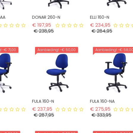
-AA
DONAR 260-N
ELLI 160-N
rmale prijs
Normale prijs
Normale p
€ 197,95
€ 234,95
ijs
Prijs
Prijs
€ 238,95
€ 284,95
g!
-€ 71,00
Aanbieding!
-€ 50,00
Aanbieding!
-€ 58,0
FULA 160-N
FULA 160-NA
rmale prijs
Normale prijs
Normale p
€ 237,95
€ 275,95
ijs
Prijs
Prijs
€ 287,95
€ 333,95