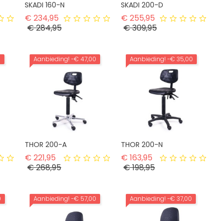
SKADI 160-N
SKADI 200-D
rijs
Normale prijs
Normale prijs
€ 234,95
€ 255,95
Prijs
Prijs
€ 284,95
€ 309,95
0
Aanbieding!
-€ 47,00
Aanbieding!
-€ 35,00
THOR 200-A
THOR 200-N
ijs
Normale prijs
Normale prijs
€ 221,95
€ 163,95
Prijs
Prijs
€ 268,95
€ 198,95
0
Aanbieding!
-€ 57,00
Aanbieding!
-€ 37,00