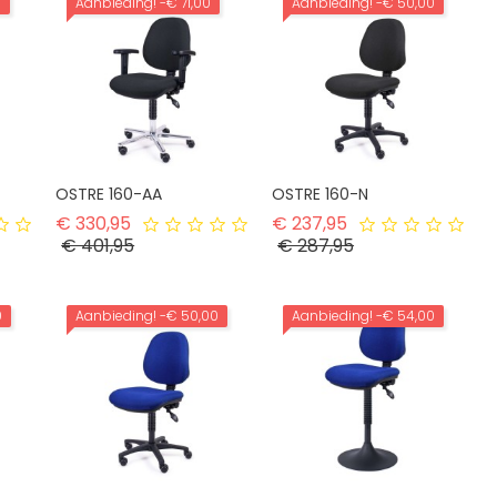
0
Aanbieding!
-€ 71,00
Aanbieding!
-€ 50,00
OSTRE 160-AA
OSTRE 160-N
ijs
Normale prijs
Normale prijs
€ 330,95
€ 237,95
Prijs
Prijs
€ 401,95
€ 287,95
0
Aanbieding!
-€ 50,00
Aanbieding!
-€ 54,00