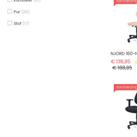
Kunstleer
(10)
Aanbiedin
Pur
(25)
Stof
(17)
NJORD 160-
No
€ 138,95
Pr
€ 168,95
Aanbiedin