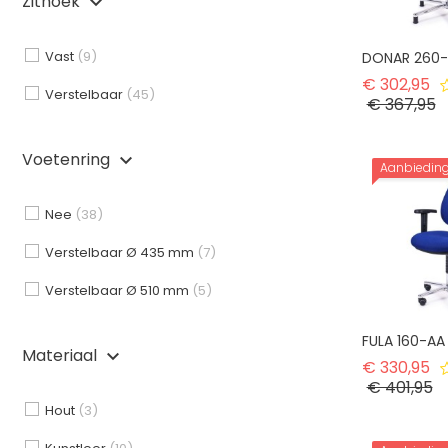
Zithoek
keyboard_arrow_down
Vast
(9)
DONAR 260
No
€ 302,95
Verstelbaar
(45)
Pr
€ 367,95
Voetenring
keyboard_arrow_down
Aanbiedin
Nee
(38)
Verstelbaar Ø 435 mm
(7)
Verstelbaar Ø 510 mm
(5)
FULA 160-AA
Materiaal
keyboard_arrow_down
No
€ 330,95
Pr
€ 401,95
Hout
(3)