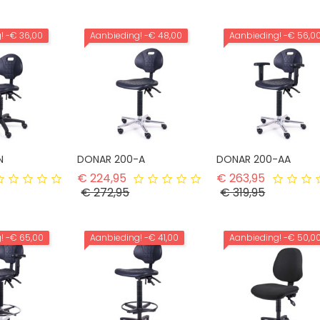
g!
-€ 36,00
Aanbieding!
-€ 48,00
Aanbieding!
-€ 56,0
N
DONAR 200-A
DONAR 200-AA
rmale prijs
Normale prijs
Normale p
€ 224,95
€ 263,95
ijs
Prijs
Prijs
€ 272,95
€ 319,95
g!
-€ 65,00
Aanbieding!
-€ 41,00
Aanbieding!
-€ 50,0