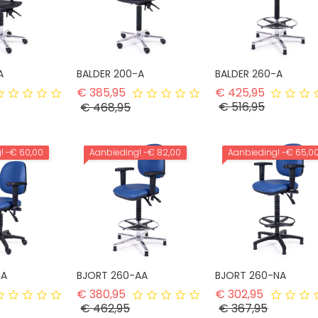
A
BALDER 200-A
BALDER 260-A
rmale prijs
Normale prijs
Normale p
€ 385,95
€ 425,95
Prijs
rijs
Prijs
€ 516,95
€ 468,95
g!
-€ 60,00
Aanbieding!
-€ 82,00
Aanbieding!
-€ 65,0
NA
BJORT 260-AA
BJORT 260-NA
rmale prijs
Normale prijs
Normale p
€ 380,95
€ 302,95
ijs
Prijs
Prijs
€ 462,95
€ 367,95