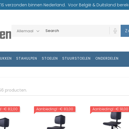
TIS verzonden binnen Nederland. Voor België & Duitsland bereke
Z
Allemaal
RUKKEN
STAHULPEN
STOELEN
STUURSTOELEN
ONDERDELEN
56 producten.
g!
-€ 82,00
Aanbieding!
-€ 83,00
Aanbieding!
-€ 91,00