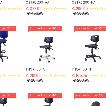
NA
OSTRE 260-AA
OSTRE 260-NA
rmale prijs
Normale prijs
Normale p
€ 373,95
€ 296,95
ijs
Prijs
Prijs
€ 453,95
€ 360,95
g!
-€ 55,00
Aanbieding!
-€ 46,00
Aanbieding!
-€ 35,0
THOR 160-A
THOR 160-N
rmale prijs
Normale prijs
Normale pr
€ 218,95
€ 165,95
js
Prijs
Prijs
€ 264,95
€ 200,95
g!
-€ 56,00
Aanbieding!
-€ 40,00
Aanbieding!
-€ 49,0