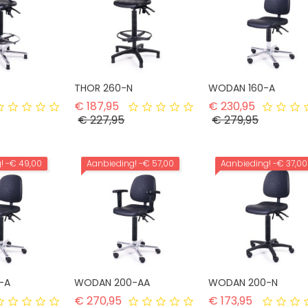
THOR 260-N
WODAN 160-A
rmale prijs
Normale prijs
Normale p
€ 187,95
€ 230,95
ijs
Prijs
Prijs
€ 227,95
€ 279,95
g!
-€ 49,00
Aanbieding!
-€ 57,00
Aanbieding!
-€ 37,00
-A
WODAN 200-AA
WODAN 200-N
male prijs
Normale prijs
Normale pr
€ 270,95
€ 173,95