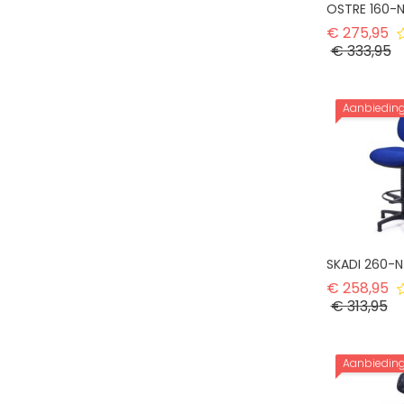
OSTRE 160-
No
€ 275,95
Pr
€ 333,95
Aanbiedin
SKADI 260-N
No
€ 258,95
Pri
€ 313,95
Aanbiedin