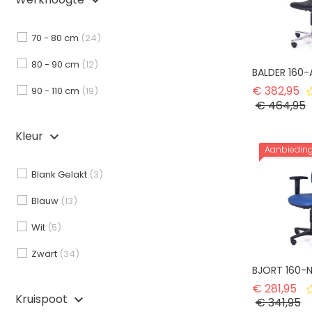
Werkhoogte
keyboard_arrow_down
70 - 80 cm
(24)
80 - 90 cm
(12)
BALDER 160-
No
€ 382,95
90 - 110 cm
(19)
P
€ 464,95
Kleur
keyboard_arrow_down
Aanbiedin
Blank Gelakt
(3)
Blauw
(13)
Wit
(5)
Zwart
(34)
BJORT 160-
No
€ 281,95
Kruispoot
keyboard_arrow_down
Pr
€ 341,95