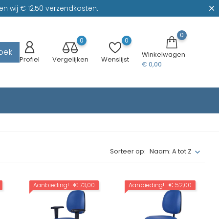
n wij € 12,50 verzendkosten.
0
0
0
oek
Winkelwagen
Profiel
Vergelijken
Wenslijst
€ 0,00
Sorteer op:
Naam: A tot Z
Aanbieding!
-€ 73,00
Aanbieding!
-€ 52,00