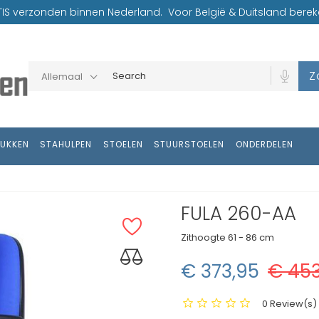
TIS verzonden binnen Nederland. Voor België & Duitsland bereke
Z
Allemaal
RUKKEN
STAHULPEN
STOELEN
STUURSTOELEN
ONDERDELEN
FULA 260-AA
Zithoogte
61 - 86 cm
€ 373,95
€ 453
0 Review(s) -