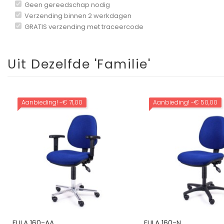
Geen gereedschap nodig
Verzending binnen 2 werkdagen
GRATIS verzending met traceercode
Uit Dezelfde 'Familie'
Aanbieding!
-€ 71,00
Aanbieding!
-€ 50,00
FULA 160-AA
FULA 160-N