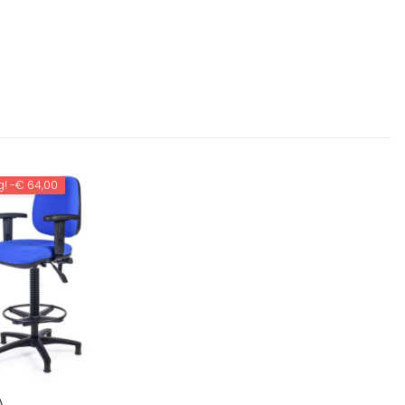
g!
-€ 64,00
A