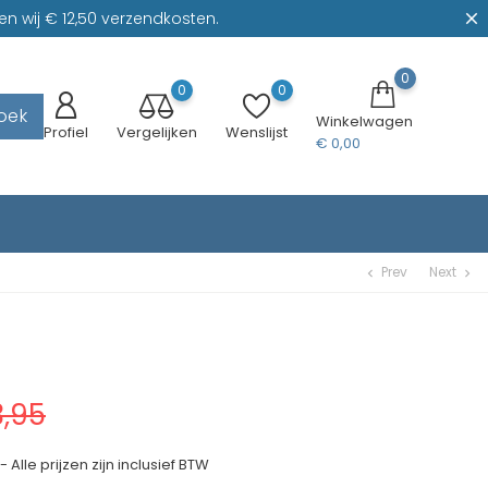
n wij € 12,50 verzendkosten.
0
0
0
oek
Winkelwagen
Profiel
Vergelijken
Wenslijst
€ 0,00
Prev
Next
chevron_left
chevron_right
,95
 Alle prijzen zijn inclusief BTW