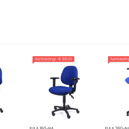
Aanbieding!
-€ 58,00
Aanbiedin
FULA 160-NA
FULA 260-N