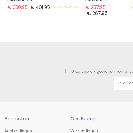
Normale prijs
Prijs
Normale pri
€ 330,95
€ 401,95
€ 237,95
Prijs
€ 287,95
U kunt op elk gewenst moment w
Producten
Ons Bedrijf
Aanbiedingen
Verzendingen