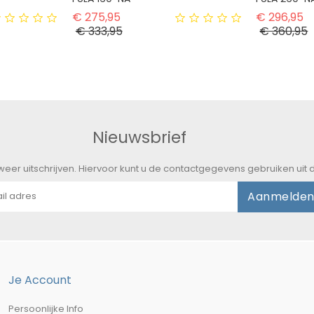
js
Normale prijs
N
€ 275,95
€ 296,95
Prijs
P
€ 333,95
€ 360,95
Nieuwsbrief
eer uitschrijven. Hiervoor kunt u de contactgegevens gebruiken ui
Aanmelde
Je Account
Persoonlijke Info