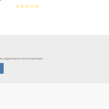
ormale prijs
rijs
t de algemene voorwaarden.
n