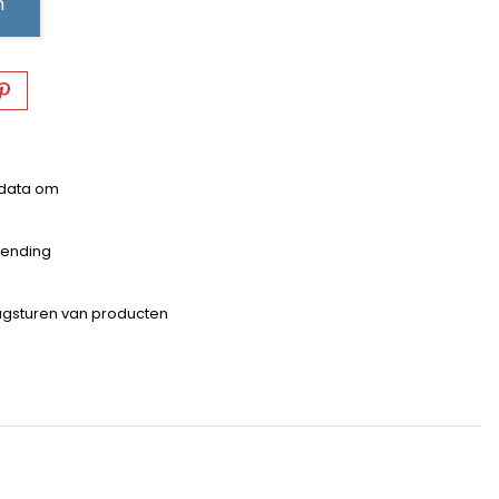
n
 data om
zending
rugsturen van producten