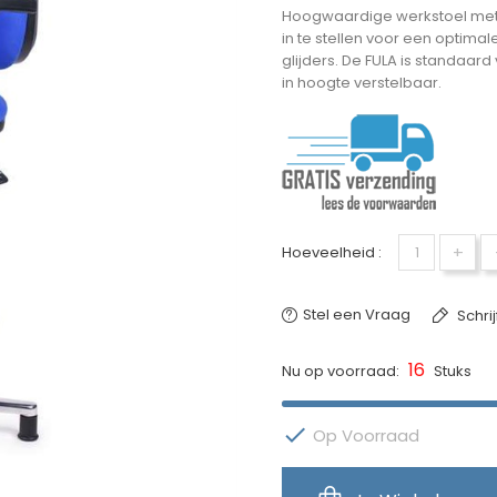
Hoogwaardige werkstoel met ex
in te stellen voor een optima
glijders. De FULA is standaar
in hoogte verstelbaar.
+
Hoeveelheid :
Stel een Vraag
Schri
16
Nu op voorraad:
Stuks

Op Voorraad