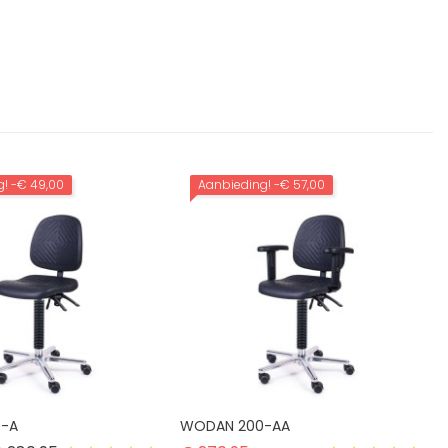
g!
-€ 49,00
Aanbieding!
-€ 57,00
0-A
WODAN 200-AA