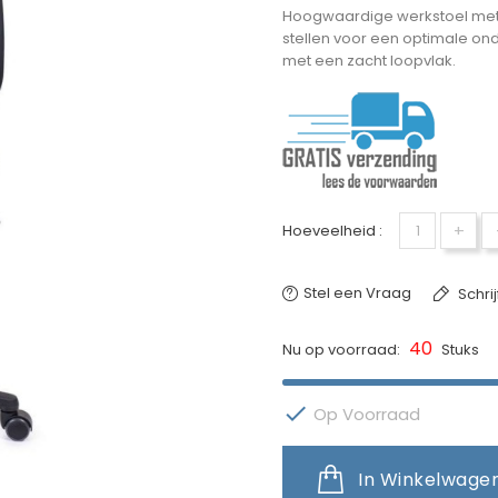
Hoogwaardige werkstoel met pu
stellen voor een optimale ond
met een zacht loopvlak.
+
Hoeveelheid :
Stel een Vraag
Schri
40
Nu op voorraad:
Stuks

Op Voorraad
In Winkelwage