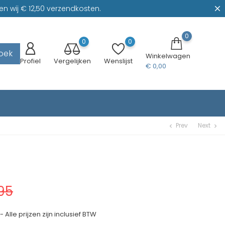
n wij € 12,50 verzendkosten.
0
0
0
oek
Winkelwagen
Profiel
Vergelijken
Wenslijst
€ 0,00
Prev
Next
chevron_left
chevron_right
95
 Alle prijzen zijn inclusief BTW