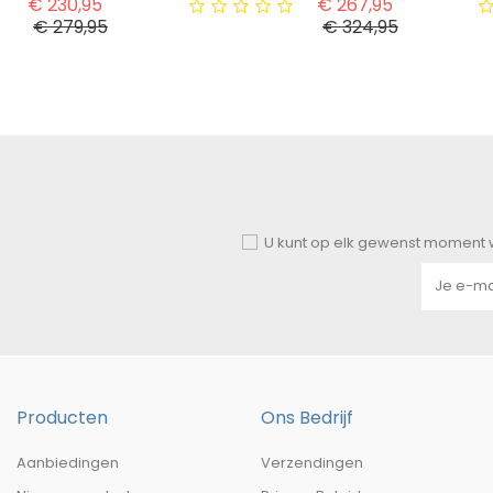
Normale prijs
Normale pri
€ 230,95
€ 267,95
Prijs
Prijs
€ 279,95
€ 324,95
U kunt op elk gewenst moment w
Producten
Ons Bedrijf
Aanbiedingen
Verzendingen