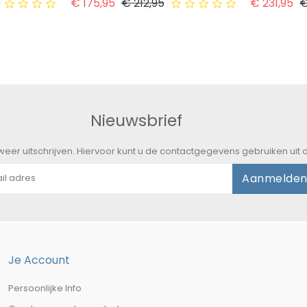
js
Normale prijs
Prijs
No
€ 175,95
€ 212,95
€ 231,95
€
Nieuwsbrief
eer uitschrijven. Hiervoor kunt u de contactgegevens gebruiken ui
Aanmelde
Je Account
Persoonlijke Info