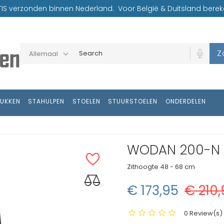
TIS verzonden binnen Nederland. Voor België & Duitsland bereke
Z
Allemaal
RUKKEN
STAHULPEN
STOELEN
STUURSTOELEN
ONDERDELEN
WODAN 200-N
Zithoogte
48 - 68 cm
€ 173,95
€ 210,
0 Review(s) -