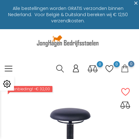
Alle bestellingen worden GRATIS verzonden binnen
Nederland. Voor België & Duitsland bereken wij € 12,50
verzendkosten.
0
0
0
Aanbieding!
-€ 32,00