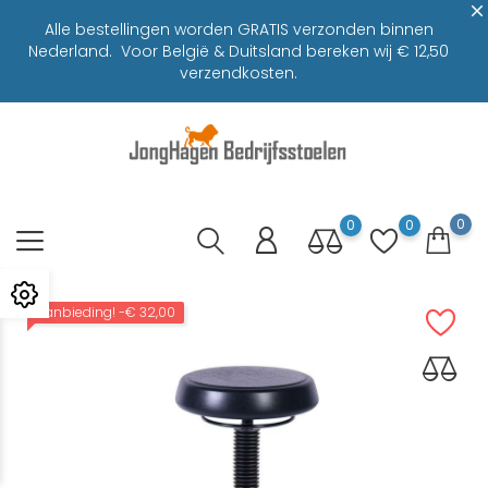
Alle bestellingen worden GRATIS verzonden binnen
Nederland. Voor België & Duitsland bereken wij € 12,50
verzendkosten.
0
0
0
Aanbieding!
-€ 32,00